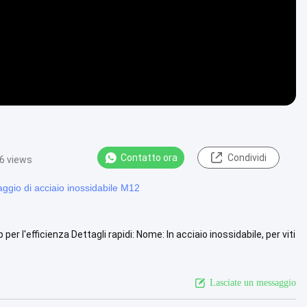
Contatto ora
Condividi
6 views
ssaggio di acciaio inossidabile M12
 per l'efficienza Dettagli rapidi: Nome: In acciaio inossidabile, per viti
Lasciate un messaggio