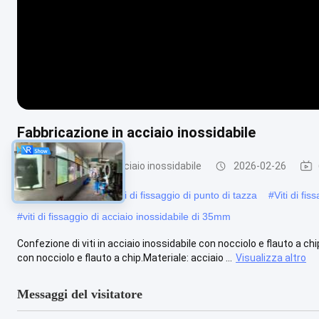
Fabbricazione in acciaio inossidabile
Viti di fissaggio di acciaio inossidabile
2026-02-26
#
M2.5 ha zigrinato le viti di fissaggio di punto di tazza
#
Viti di fi
#
viti di fissaggio di acciaio inossidabile di 35mm
Confezione di viti in acciaio inossidabile con nocciolo e flauto a chip
con nocciolo e flauto a chip.Materiale: acciaio ...
Visualizza altro
Messaggi del visitatore