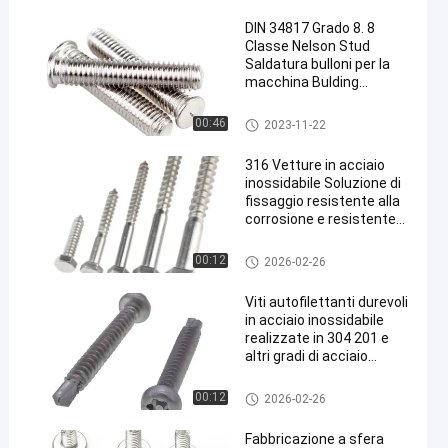
DIN 34817 Grado 8. 8
Classe Nelson Stud
Saldatura bulloni per la
macchina Bulding
Industria generale
Viti di fissaggio di acciaio ino
00:46
2023-11-22
ssidabile
316 Vetture in acciaio
inossidabile Soluzione di
fissaggio resistente alla
corrosione e resistente
per le costruzioni
industriali e le macchine
viti autofilettanti di acciaio ino
00:12
2026-02-26
ssidabile
Viti autofilettanti durevoli
in acciaio inossidabile
realizzate in 304 201 e
altri gradi di acciaio
inossidabile ideali per
l'edilizia e l'industria
viti autofilettanti di acciaio ino
00:12
2026-02-26
ssidabile
Fabbricazione a sfera