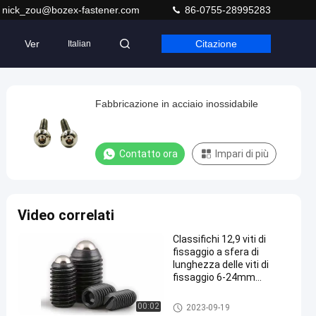
nick_zou@bozex-fastener.com
86-0755-28995283
Ver
Citazione
Italian
Fabbricazione in acciaio inossidabile
Contatto ora
Impari di più
Video correlati
Classifichi 12,9 viti di
fissaggio a sfera di
lunghezza delle viti di
fissaggio 6-24mm
dell'acciaio legato
Viti di fissaggio di acciaio ino
00:02
2023-09-19
ssidabile