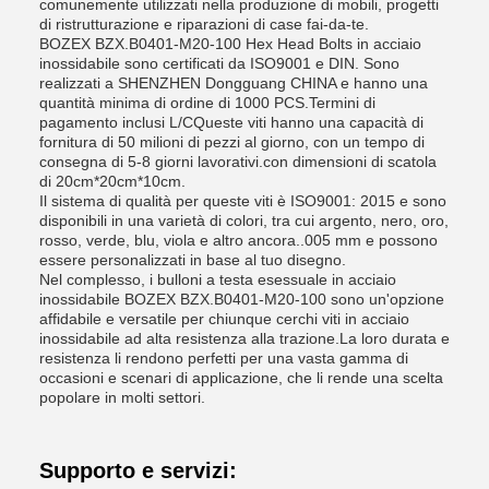
comunemente utilizzati nella produzione di mobili, progetti
di ristrutturazione e riparazioni di case fai-da-te.
BOZEX BZX.B0401-M20-100 Hex Head Bolts in acciaio
inossidabile sono certificati da ISO9001 e DIN. Sono
realizzati a SHENZHEN Dongguang CHINA e hanno una
quantità minima di ordine di 1000 PCS.Termini di
pagamento inclusi L/CQueste viti hanno una capacità di
fornitura di 50 milioni di pezzi al giorno, con un tempo di
consegna di 5-8 giorni lavorativi.con dimensioni di scatola
di 20cm*20cm*10cm.
Il sistema di qualità per queste viti è ISO9001: 2015 e sono
disponibili in una varietà di colori, tra cui argento, nero, oro,
rosso, verde, blu, viola e altro ancora..005 mm e possono
essere personalizzati in base al tuo disegno.
Nel complesso, i bulloni a testa esessuale in acciaio
inossidabile BOZEX BZX.B0401-M20-100 sono un'opzione
affidabile e versatile per chiunque cerchi viti in acciaio
inossidabile ad alta resistenza alla trazione.La loro durata e
resistenza li rendono perfetti per una vasta gamma di
occasioni e scenari di applicazione, che li rende una scelta
popolare in molti settori.
Supporto e servizi: