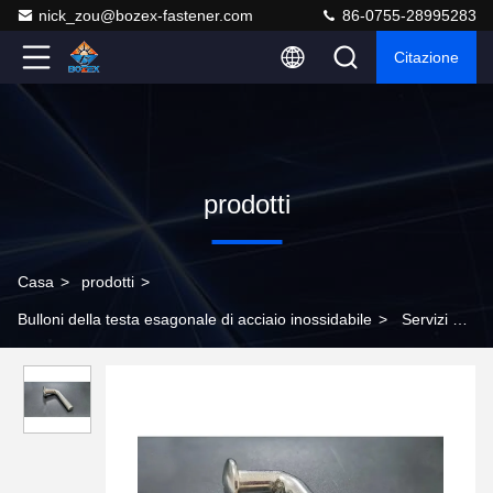
nick_zou@bozex-fastener.com
86-0755-28995283
Citazione
prodotti
Casa
>
prodotti
>
Bulloni della testa esagonale di acciaio inossidabile
>
Servizi di
assemblaggio di design OEM ODM