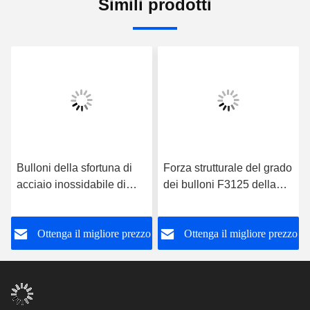
Simili prodotti
Bulloni della sfortuna di
Forza strutturale del grado
acciaio inossidabile di
dei bulloni F3125 della
ASTM A307 e vettura
sfortuna pesante del nero
matta Bolts del trasporto
di ASTMA563 A1942H
o
Ottenga il migliore prezzo
Ottenga il migliore prezzo
M5