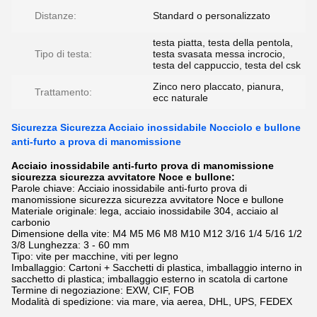
Distanze:
Standard o personalizzato
testa piatta, testa della pentola,
Tipo di testa:
testa svasata messa incrocio,
testa del cappuccio, testa del csk
Zinco nero placcato, pianura,
Trattamento:
ecc naturale
Sicurezza Sicurezza Acciaio inossidabile Nocciolo e bullone
anti-furto a prova di manomissione
Acciaio inossidabile anti-furto prova di manomissione
sicurezza sicurezza avvitatore Noce e bullone
:
Parole chiave:
Acciaio inossidabile anti-furto prova di
manomissione sicurezza sicurezza avvitatore Noce e bullone
Materiale originale: lega, acciaio inossidabile 304, acciaio al
carbonio
Dimensione della vite: M4 M5 M6 M8 M10 M12 3/16 1/4 5/16 1/2
3/8 Lunghezza: 3 - 60 mm
Tipo: vite per macchine, viti per legno
Imballaggio: Cartoni + Sacchetti di plastica, imballaggio interno in
sacchetto di plastica; imballaggio esterno in scatola di cartone
Termine di negoziazione: EXW, CIF, FOB
Modalità di spedizione: via mare, via aerea, DHL, UPS, FEDEX