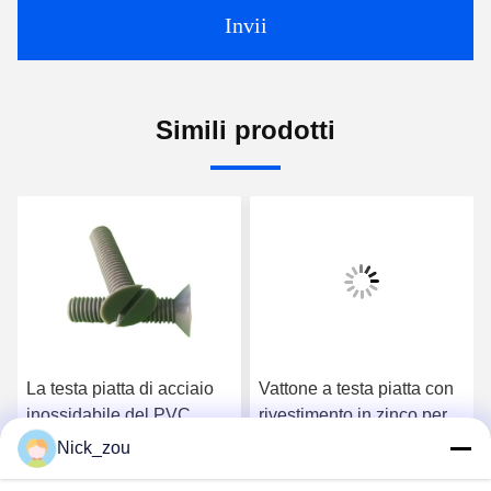
Invii
Simili prodotti
La testa piatta di acciaio
Vattone a testa piatta con
inossidabile del PVC
rivestimento in zinco per
avvita M6 ha scanalato la
un'applicazione facile e
Nick_zou
vite svasata della testa
comoda