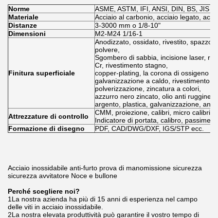
Norme
ASME, ASTM, IFI, ANSI, DIN, BS, JIS
Materiale
Acciaio al carbonio, acciaio legato, acci
Distanze
3-3000 mm o 1/8-10"
Dimensioni
M2-M24 1/16-1
Anodizzato, ossidato, rivestito, spazzolat
polvere,
Sgombero di sabbia, incisione laser, riv
Cr, rivestimento stagno,
Finitura superficiale
copper-plating, la corona di ossigeno re
galvanizzazione a caldo, rivestimento co
polverizzazione, zincatura a colori,
azzurro nero zincato, olio anti ruggine, g
argento, plastica, galvanizzazione, anod
CMM, proiezione, calibri, micro calibri, fil
Attrezzature di controllo
Indicatore di portata, calibro, passimetr
Formazione di disegno
PDF, CAD/DWG/DXF, IGS/STP ecc.
Acciaio inossidabile anti-furto prova di manomissione sicurezza
sicurezza avvitatore Noce e bullone
Perché scegliere noi?
1La nostra azienda ha più di 15 anni di esperienza nel campo
delle viti in acciaio inossidabile.
2La nostra elevata produttività può garantire il vostro tempo di