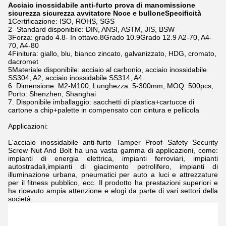
Acciaio inossidabile anti-furto prova di manomissione
sicurezza sicurezza avvitatore Noce e bullone
Specificità
1Certificazione: ISO, ROHS, SGS
2- Standard disponibile: DIN, ANSI, ASTM, JIS, BSW
3Forza: grado 4.8- In ottavo.8Grado 10.9Grado 12.9 A2-70, A4-
70, A4-80
4Finitura: giallo, blu, bianco zincato, galvanizzato, HDG, cromato,
dacromet
5Materiale disponibile: acciaio al carbonio, acciaio inossidabile
SS304, A2, acciaio inossidabile SS314, A4.
6. Dimensione: M2-M100, Lunghezza: 5-300mm, MOQ: 500pcs,
Porto: Shenzhen, Shanghai
7. Disponibile imballaggio: sacchetti di plastica+cartucce di
cartone a chip+palette in compensato con cintura e pellicola
Applicazioni:
L'acciaio inossidabile anti-furto Tamper Proof Safety Security
Screw Nut And Bolt ha una vasta gamma di applicazioni, come:
impianti di energia elettrica, impianti ferroviari, impianti
autostradali,impianti di giacimento petrolifero, impianti di
illuminazione urbana, pneumatici per auto a luci e attrezzature
per il fitness pubblico, ecc. Il prodotto ha prestazioni superiori e
ha ricevuto ampia attenzione e elogi da parte di vari settori della
società.