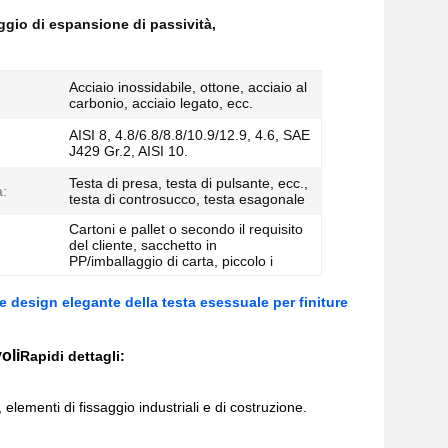
ggio di espansione di passività
,
Acciaio inossidabile, ottone, acciaio al
carbonio, acciaio legato, ecc.
AISI 8, 4.8/6.8/8.8/10.9/12.9, 4.6, SAE
J429 Gr.2, AISI 10.
Testa di presa, testa di pulsante, ecc.,
a:
testa di controsucco, testa esagonale
Cartoni e pallet o secondo il requisito
del cliente, sacchetto in
PP/imballaggio di carta, piccolo i
 e design elegante della testa esessuale per finiture
oli
Rapidi dettagli:
 elementi di fissaggio industriali e di costruzione.