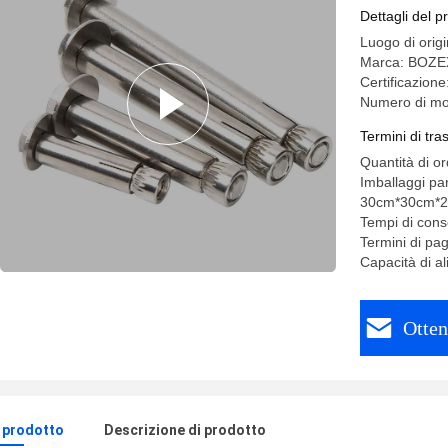
testa eses
Dettagli del p
Luogo di or
Marca: BOZE
Certificazion
Numero di mo
Termini di tr
Quantità di 
Imballaggi par
30cm*30cm*
Tempi di cons
Termini di pa
Capacità di al
Otten
l prodotto
Descrizione di prodotto