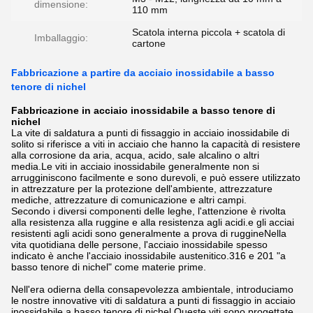
dimensione:
110 mm
Scatola interna piccola + scatola di
Imballaggio:
cartone
Fabbricazione a partire da acciaio inossidabile a basso
tenore di nichel
Fabbricazione in acciaio inossidabile a basso tenore di
nichel
La vite di saldatura a punti di fissaggio in acciaio inossidabile di
solito si riferisce a viti in acciaio che hanno la capacità di resistere
alla corrosione da aria, acqua, acido, sale alcalino o altri
media.Le viti in acciaio inossidabile generalmente non si
arrugginiscono facilmente e sono durevoli, e può essere utilizzato
in attrezzature per la protezione dell'ambiente, attrezzature
mediche, attrezzature di comunicazione e altri campi.
Secondo i diversi componenti delle leghe, l'attenzione è rivolta
alla resistenza alla ruggine e alla resistenza agli acidi.e gli acciai
resistenti agli acidi sono generalmente a prova di ruggineNella
vita quotidiana delle persone, l'acciaio inossidabile spesso
indicato è anche l'acciaio inossidabile austenitico.316 e 201 "a
basso tenore di nichel" come materie prime.
Nell'era odierna della consapevolezza ambientale, introduciamo
le nostre innovative viti di saldatura a punti di fissaggio in acciaio
inossidabile a basso tenore di nichel.Queste viti sono progettate