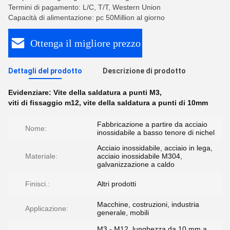
Termini di pagamento: L/C, T/T, Western Union
Capacità di alimentazione: pc 50Million al giorno
Ottenga il migliore prezzo
Dettagli del prodotto
Descrizione di prodotto
Evidenziare:
Vite della saldatura a punti M3
,
viti di fissaggio m12
,
vite della saldatura a punti di 10mm
Fabbricazione a partire da acciaio
Nome:
inossidabile a basso tenore di nichel
Acciaio inossidabile, acciaio in lega,
Materiale:
acciaio inossidabile M304,
galvanizzazione a caldo
Finisci.:
Altri prodotti
Macchine, costruzioni, industria
Applicazione:
generale, mobili
M3 - M12, lunghezza da 10 mm a