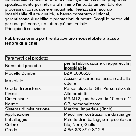
specificamente per ridurre al minimo l'impatto ambientale dei
processi di costruzione e industriali. Realizzati in acciaio
inossidabile di alta qualità, a basso contenuto di nichel,
garantiscono durabilità e prestazioni durature.Scegli le nostre viti
per una più verde, un futuro più sostenibile.
Principio di selezione
Fabbricazione a partire da acciaio inossidabile a basso
tenore di nichel
Parametri del prodotto
per la fabbricazione di apparecchi per
Nome del prodotto
inossidabile
Modello Bumber
BZX.S090610
Acciaio al carbonio, acciaio ad alta re
Materiale
ottone
Grado di resistenza
Personalizzato, GB, Personalizzato, 
Finisci.
Altri prodotti
Dimensione
M3-M12, lunghezza da 10 mm a 11
Norme
GB, personalizzato
Sistema di misurazione
Metrica, Imperiale ((Inch)
Applicazione
Macchine, costruzioni, industria gener
Imballaggio
Palette di imballaggio in piccolo cart
Colore
Blu, Nero, Giallo
Grado
4.8/6.8/8.8/10.8/12.8