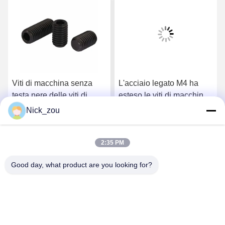
Viti di macchina senza
L'acciaio legato M4 ha
testa nere delle viti di
esteso le viti di macchina
fissaggio Gr12.9 M8
nere dell'ossido delle viti
Nick_zou
dell'acciaio legato M10
di fissaggio di punta
o
Ottenga il migliore prezzo
Ottenga il migliore prezzo
2:35 PM
Good day, what product are you looking for?
Shenzhen Bozex Co.,limited