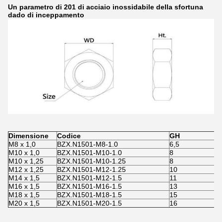
Un parametro di 201 di acciaio inossidabile della sfortuna
dado di inceppamento
Dimensione
Codice
GH
M8 x 1,0
BZX.N1501-M8-1.0
6,5
1
M10 x 1,0
BZX.N1501-M10-1.0
8
1
M10 x 1,25
BZX.N1501-M10-1.25
8
1
M12 x 1,25
BZX.N1501-M12-1.25
10
1
M14 x 1,5
BZX.N1501-M12-1.5
11
2
M16 x 1,5
BZX.N1501-M16-1.5
13
2
M18 x 1,5
BZX.N1501-M18-1.5
15
2
M20 x 1,5
BZX.N1501-M20-1.5
16
3