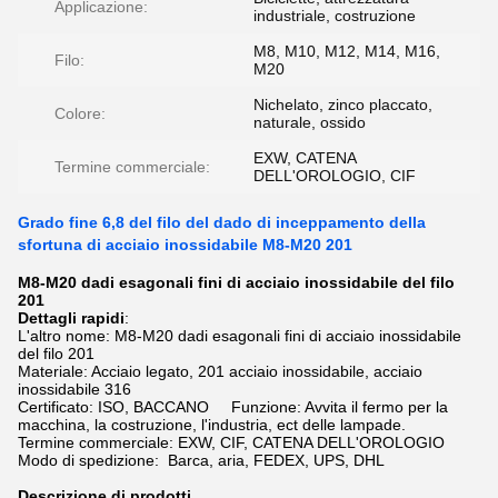
Applicazione:
industriale, costruzione
M8, M10, M12, M14, M16,
Filo:
M20
Nichelato, zinco placcato,
Colore:
naturale, ossido
EXW, CATENA
Termine commerciale:
DELL'OROLOGIO, CIF
Grado fine 6,8 del filo del dado di inceppamento della
sfortuna di acciaio inossidabile M8-M20 201
M8-M20 dadi esagonali fini di acciaio inossidabile del filo
201
Dettagli rapidi
:
L'altro nome:
M8-M20 dadi esagonali fini di acciaio inossidabile
del filo 201
Materiale: Acciaio legato, 201 acciaio inossidabile, acciaio
inossidabile 316
Certificato: ISO, BACCANO Funzione: Avvita il fermo per la
macchina, la costruzione, l'industria, ect delle lampade.
Termine commerciale: EXW, CIF, CATENA DELL'OROLOGIO
Modo di spedizione: Barca, aria, FEDEX, UPS, DHL
Descrizione di prodotti