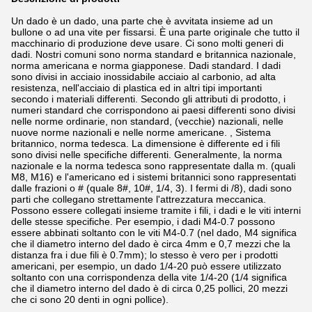
Un dado è un dado, una parte che è avvitata insieme ad un
bullone o ad una vite per fissarsi. È una parte originale che tutto il
macchinario di produzione deve usare. Ci sono molti generi di
dadi. Nostri comuni sono norma standard e britannica nazionale,
norma americana e norma giapponese. Dadi standard. I dadi
sono divisi in acciaio inossidabile acciaio al carbonio, ad alta
resistenza, nell'acciaio di plastica ed in altri tipi importanti
secondo i materiali differenti. Secondo gli attributi di prodotto, i
numeri standard che corrispondono ai paesi differenti sono divisi
nelle norme ordinarie, non standard, (vecchie) nazionali, nelle
nuove norme nazionali e nelle norme americane. , Sistema
britannico, norma tedesca. La dimensione è differente ed i fili
sono divisi nelle specifiche differenti. Generalmente, la norma
nazionale e la norma tedesca sono rappresentate dalla m. (quali
M8, M16) e l'americano ed i sistemi britannici sono rappresentati
dalle frazioni o # (quale 8#, 10#, 1/4, 3). I fermi di /8), dadi sono
parti che collegano strettamente l'attrezzatura meccanica.
Possono essere collegati insieme tramite i fili, i dadi e le viti interni
delle stesse specifiche. Per esempio, i dadi M4-0.7 possono
essere abbinati soltanto con le viti M4-0.7 (nel dado, M4 significa
che il diametro interno del dado è circa 4mm e 0,7 mezzi che la
distanza fra i due fili è 0.7mm); lo stesso è vero per i prodotti
americani, per esempio, un dado 1/4-20 può essere utilizzato
soltanto con una corrispondenza della vite 1/4-20 (1/4 significa
che il diametro interno del dado è di circa 0,25 pollici, 20 mezzi
che ci sono 20 denti in ogni pollice).