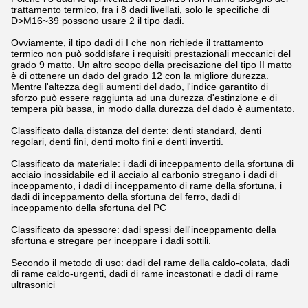
trattamento termico, fra i 8 dadi livellati, solo le specifiche di
D>M16~39 possono usare 2 il tipo dadi.
Ovviamente, il tipo dadi di I che non richiede il trattamento
termico non può soddisfare i requisiti prestazionali meccanici del
grado 9 matto. Un altro scopo della precisazione del tipo II matto
è di ottenere un dado del grado 12 con la migliore durezza.
Mentre l'altezza degli aumenti del dado, l'indice garantito di
sforzo può essere raggiunta ad una durezza d'estinzione e di
tempera più bassa, in modo dalla durezza del dado è aumentato.
Classificato dalla distanza del dente: denti standard, denti
regolari, denti fini, denti molto fini e denti invertiti.
Classificato da materiale: i dadi di inceppamento della sfortuna di
acciaio inossidabile ed il acciaio al carbonio stregano i dadi di
inceppamento, i dadi di inceppamento di rame della sfortuna, i
dadi di inceppamento della sfortuna del ferro, dadi di
inceppamento della sfortuna del PC
Classificato da spessore: dadi spessi dell'inceppamento della
sfortuna e stregare per inceppare i dadi sottili.
Secondo il metodo di uso: dadi del rame della caldo-colata, dadi
di rame caldo-urgenti, dadi di rame incastonati e dadi di rame
ultrasonici