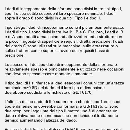
I dadi di inceppamento della sfortuna sono divisi in tre tipi: tipo I,
tipo II e tipo sottile secondo il loro spessore nominale. I dadi
sopra il grado 8 sono divisi in due tipi: Tipo I e tipo II.
Tipo strego i dadi di inceppamento sono il più ampiamente usato.
I dadi di tipo 1 sono divisi in tre livelli: , B e C. Fra loro, i dadi di B
e di A sono adatti a macchine, ad attrezzature ed a strutture con
la piccoli rugosità di superficie e requisiti di alta precisione. I dadi
del grado C sono utilizzati sulle macchine, sulle attrezzature o
sulle strutture con le superfici ruvide ed i requisiti bassi di
precisione;
Lo spessore II del tipo dado di inceppamento della sfortuna è
relativamente spesso e principalmente è utilizzato nelle occasioni
che devono spesso essere montate e smontate.
Il tipo dadi di I si riferisce ai dadi esagonali comuni con un'altezza
nominale m≥0.8D del dado ed il loro tipo e dimensione
dovrebbero soddisfare le richieste di GB/T6170;
L'altezza di tipo dado di II è superiore a che del tipo 1 ed il suoi
tipo e dimensione dovrebbe conformarsi a GB/T6175. Ci sono
due scopi per l'aggiunta del tipo II matto: uno è di ottenere un
dado relativamente economico che non richiede il trattamento
termico aumentando l'altezza del dado.
Poiché i 8 dadi Io tipi livellati con D≤M16 non hanno bisogno del