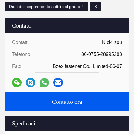
Dadi di inceppamento sottili del grado 4
8
Contatti
Contatti:
Nick_zou
Telefono:
86-0755-28995283
Fax:
Bzex fastener Co., Limited-86-07
Contatto ora
Spedicaci